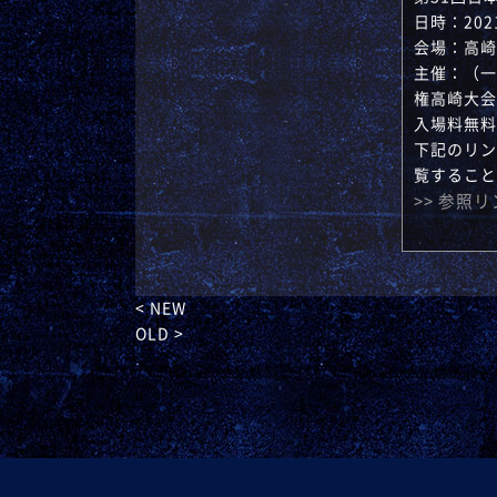
日時：202
会場：高崎
主催：（一
権高崎大会
入場料無料
下記のリン
覧すること
>> 参照
< NEW
OLD >