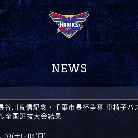
NEWS
 長谷川良信記念・千葉市長杯争奪 車椅子バ
ル全国選抜大会結果
. 03(土) - 04(日)