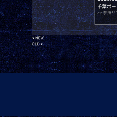
千葉ポー
>> 参照
< NEW
OLD >