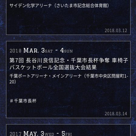
サイデン化学アリーナ（さいたま市記念総合体育館）
2018.03.12
Mar. 3
-
4
2018
sat
sun
第7回 長谷川良信記念・千葉市長杯争奪 車椅子
バスケットボール全国選抜大会結果
千葉ポートアリーナ・メインアリーナ（千葉市中央区問屋町1-
20）
＃千葉市長杯
2018.03.14
May. 3
-
5
2017
wed
fri