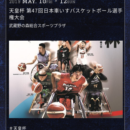
May. 10
-
12
2019
fri
sun
天皇杯 第47回日本車いすバスケットボール選手
権大会
武蔵野の森総合スポーツプラザ
＃天皇杯