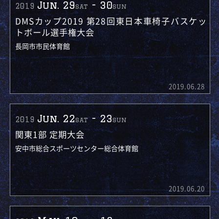
Jun. 29
-
30
2019
sat
sun
DMSカップ2019 第28回東日本車椅子バスケッ
トボール選手権大会
長岡市市民体育館
2019.06.28
Jun. 22
-
23
2019
sat
sun
関東1部 定期大会
安中市総合スポーツセンター総合体育館
2019.06.20