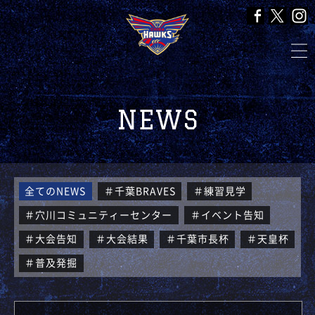
NEWS
全てのNEWS
＃千葉BRAVES
＃練習見学
＃穴川コミュニティーセンター
＃イベント告知
＃大会告知
＃大会結果
＃千葉市長杯
＃天皇杯
＃普及発掘