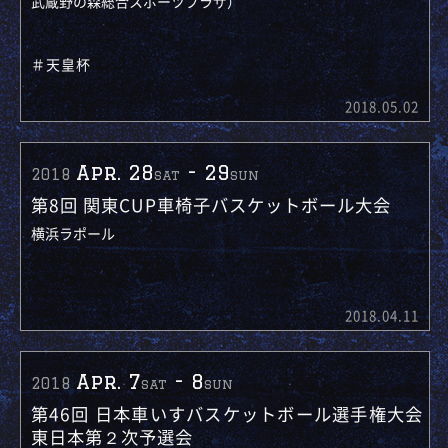
武蔵野の森総合スポーツプラザ）
＃天皇杯
2018.05.02
Apr. 28
-
29
2018
sat
sun
第8回 関東CUP車椅子バスケットボール大会
横浜ラポール
2018.04.11
Apr. 7
-
8
2018
sat
sun
第46回 日本車いすバスケットボール選手権大会
東日本第２次予選会