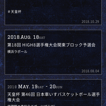
＃天皇杯
2018.10.29
2018.Aug. 18
sat
第18回 HIGH8選手権大会関東ブロック予選会
横浜ラポール
2018.08.04
May. 19
-
20
2018
sat
sun
天皇杯 第46回 日本車いすバスケットボール選手
権大会