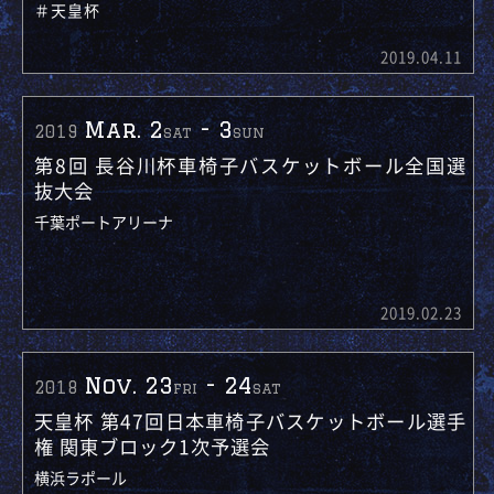
＃天皇杯
2019.04.11
Mar. 2
-
3
2019
sat
sun
第8回 長谷川杯車椅子バスケットボール全国選
抜大会
千葉ポートアリーナ
2019.02.23
Nov. 23
-
24
2018
fri
sat
天皇杯 第47回日本車椅子バスケットボール選手
権 関東ブロック1次予選会
横浜ラポール