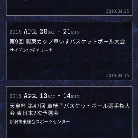
2019.04.25
Apr. 20
-
21
2019
sat
sun
第9回 関東カップ車いすバスケットボール大会
サイデン化学アリーナ
2019.04.15
Apr. 13
-
14
2019
sat
sun
天皇杯 第47回 車椅子バスケットボール選手権大
会 東日本2次予選会
新潟市東総合スポーツセンター